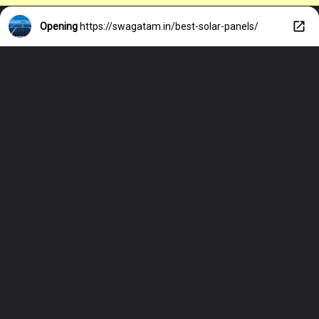
Opening
https://swagatam.in/best-solar-panels/