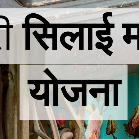
री
री
सिलाई 
सिलाई 
योजना
योजना