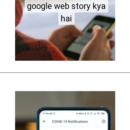
google web story kya
google web story kya
hai
hai