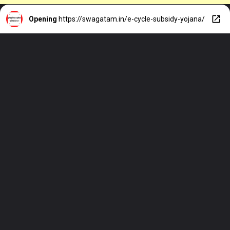
Opening
https://swagatam.in/e-cycle-subsidy-yojana/