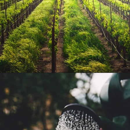
Opening
https://swagatam.in/post-office-scheme/