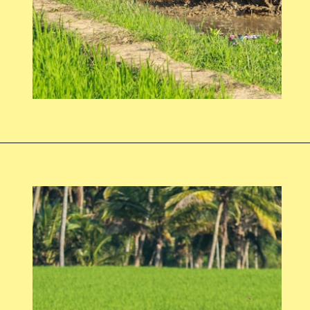
Opening
https://swagatam.in/mini-power-tiller-subsidy-yojana/