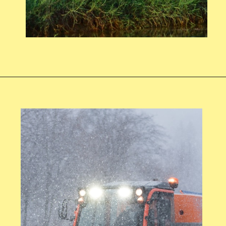
Opening
https://swagatam.in/mini-power-tiller-subsidy-yojana/