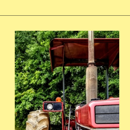
Opening
https://swagatam.in/mini-power-tiller-subsidy-yojana/