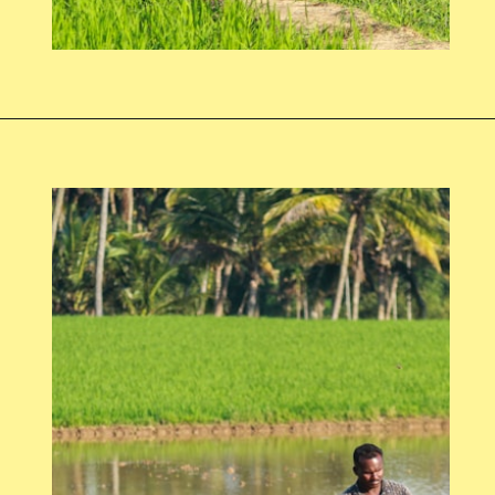
Opening
https://swagatam.in/mini-power-tiller-subsidy-yojana/