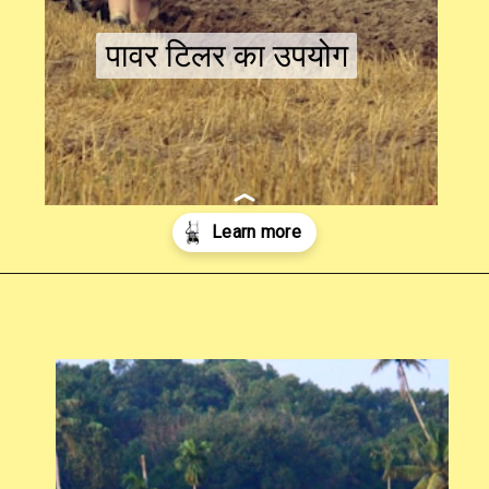
पावर टिलर का उपयोग
पावर टिलर का उपयोग
Opening
https://swagatam.in/mini-power-tiller-subsidy-yojana/