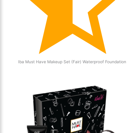
Iba Must Have Makeup Set (Fair) Waterproof Foundation