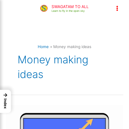
Skip
SWAGATAM TO ALL
to
Learn to fly in the open sky
content
Home
Money making ideas
Money making
ideas
→
Index