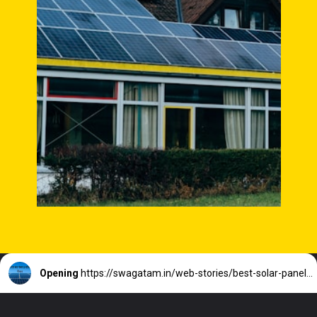
Opening
https://swagatam.in/web-stories/best-solar-panels-in-india/