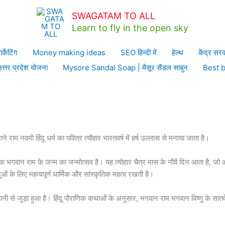
me
भारतीय त्योहार
Ram Navami|राम नवमी पूजा विधि व्रत इतिहास महत्त्व मेले
SWAGATAM TO ALL
Learn to fly in the open sky
इतिहास महत्त्व मेले 2023
ार्केटिंग
Money making ideas
SEO हिन्दी में
हेल्थ
केंद्र सर
उत्तर प्रदेश योजना
Mysore Sandal Soap | मैसूर सैंडल साबुन
Best 
ाने राम नवमी हिंदू धर्म का पवित्र त्यौहार भारतवर्ष में हर्ष उल्लास से मनाया जाता है।
 से एक भगवान राम के जन्म का जन्मोत्सव है। यह त्योहार चैत्र मास के नौवें दिन आता है, जो
ुओं के लिए महत्वपूर्ण धार्मिक और सांस्कृतिक महत्व रखती है।
जुड़ा हुआ है। हिंदू पौराणिक कथाओं के अनुसार, भगवान राम भगवान विष्णु के सातवें अवतार थ