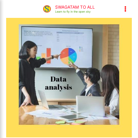
Home
फिल्मी दुनिया
इंफॉर्मेशनल
Skip
SWAGATAM TO ALL
what is data analysis|डाटा एनालिसिस किसे कहते हैं
to
Learn to fly in the open sky
content