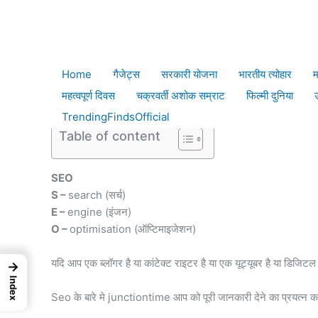
Skip
Home
S
to
content
SEO in hindi 2022 | Why SEO impo
Home
गैजेट्स
सरकारी योजना
भारतीय त्योहार
म
Leave a Comment
/
SEO हिन्दी में
/ By
Niraj Rajput
महत्वपूर्ण दिवस
चक्रवर्ती अशोक सम्राट
फिल्मी दुनिया
TrendingFindsOfficial
Table of content
SEO
S –
search (सर्च)
E –
engine (इंजन)
O –
optimisation (ऑप्टिमाइजेशन)
यदि आप एक ब्लॉगर है या कांटेक्ट राइटर है या एक यूट्यूबर है या डिजि
→
Index
Seo के बारे मे junctiontime आप को पूरी जानकारी देने का प्रयत्न क