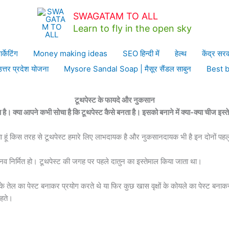
e
गैजेट्स
Best Toothpaste |Disadvantages of the toothpaste |टू
 of the toothpaste |टूथपेस्ट
SWAGATAM TO ALL
Learn to fly in the open sky
ार्केटिंग
Money making ideas
SEO हिन्दी में
हेल्थ
केंद्र सर
उत्तर प्रदेश योजना
Mysore Sandal Soap | मैसूर सैंडल साबुन
Best 
टूथपेस्ट के फायदे और नुकसान
। क्या आपने कभी सोचा है कि टूथपेस्ट कैसे बनता है। इसको बनाने में क्या-क्या चीज इस्त
ता हूं किस तरह से टूथपेस्ट हमारे लिए लाभदायक है और नुकसानदायक भी है इन दोनों पहलुओ
 मानव निर्मित हो। टूथपेस्ट की जगह पर पहले दातुन का इस्तेमाल किया जाता था।
ेल का पेस्ट बनाकर प्रयोग करते थे या फिर कुछ खास वृक्षों के कोयले का पेस्ट बनाकर
ाहते।