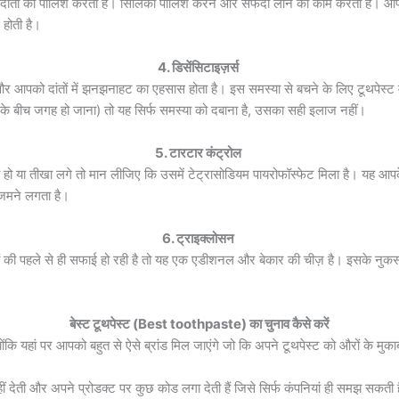
 दांतों की पॉलिश करता है। सिलिका पॉलिश करने और सफेदी लाने का काम करती है। आपके
 होती है।
4. डिसेंसिटाइज़र्स
ैं और आपको दांतों में झनझनाहट का एहसास होता है। इस समस्या से बचने के लिए टूथपेस्ट 
तों के बीच जगह हो जाना) तो यह सिर्फ समस्या को दबाना है, उसका सही इलाज नहीं।
5. टारटार कंट्रोल
ो या तीखा लगे तो मान लीजिए कि उसमें टेट्रासोडियम पायरोफॉस्फेट मिला है। यह आपके 
 यह जमने लगता है।
6. ट्राइक्लोसन
तों की पहले से ही सफाई हो रही है तो यह एक एडीशनल और बेकार की चीज़ है। इसके नुक
बेस्ट टूथपेस्ट (Best toothpaste) का चुनाव कैसे करें
ोंकि यहां पर आपको बहुत से ऐसे ब्रांड मिल जाएंगे जो कि अपने टूथपेस्ट को औरों के मुकाब
ं देती और अपने प्रोडक्ट पर कुछ कोड लगा देती हैं जिसे सिर्फ कंपनियां ही समझ सकती है 