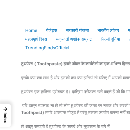
Skip
Hom
Best Toothpaste |Disadvantages
to
content
Leave a Comment
/
गैजेट्स
/ By
Niraj Rajput
Home
गैजेट्स
सरकारी योजना
भारतीय त्योहार
म
महत्वपूर्ण दिवस
चक्रवर्ती अशोक सम्राट
फिल्मी दुनिया
Table of content
TrendingFindsOfficial
टूथपेस्ट
( Toothpaste) हमारे जीवन के कार्यशैली का एक अभिन्न हिस्सा है
इसके क्या क्या लाभ है और इसकी क्या क्या हानियां तो चलिए मैं आपको बता
टूथपेस्ट एक कृत्रिम प्रोडक्ट है। कृत्रिम प्रोडक्ट उसे कहते हैं जो कि
यदि दातुन उपलब्ध ना हो तो लोग टूथपेस्ट की जगह पर नमक और सरसों के त
→
Toothpest)
हमारे आसपास मौजूद है परंतु उसका उपयोग करना नहीं च
Index
तो आइए समझते हैं टूथपेस्ट के फायदे और नुकसान के बारे में